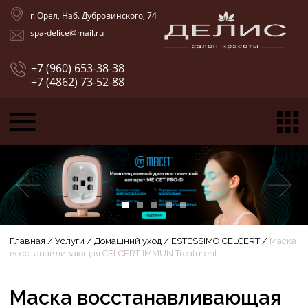
г. Орел, Наб. Дубровинского, 74
spa-delice@mail.ru
+7 (960) 653-38-38
+7 (4862) 73-52-88
Главная
/
Услуги
/
Домашний уход
/
ESTESSIMO CELCERT
/
Маска
восстанавливающая CELCERT IMMUN Treatment
Маска восстанавливающая