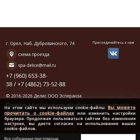
Присоединяйтесь к нам
г. Орел, Наб. Дубровинского, 74
схема проезда
spa-delice@mail.ru
+7 (960) 653-38-
/
38
+7 (4862) 73-52-88
© 2016-2026 Делис ООО Эсперанза
Политика в отношении обработки персональных
Вы можете
На этом сайте мы используем cookie-файлы.
данных
прочитать о cookie-файлах
или изменить настройки
браузера. Продолжая пользоваться сайтом без изменения
18+
настроек, вы даете согласие на использование ваших
ПЕРЕД ПРОХОЖДЕНИЕМ ЛЮБЫХ ПРОЦЕДУР НЕОБХОДИМО
cookie-файлов.
ПРОКОНСУЛЬТИРОВАТЬСЯ СО СПЕЦИАЛИСТОМ, ИМЕЮТСЯ ПРОТИВОПОКАЗАНИЯ
Все собранные при помощи