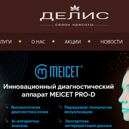
ЛУГИ
О НАС
АКЦИИ
НОВОСТИ
НАША КОМАНДА
ФОТОГАЛЕРЕЯ
ДОКУМЕНТЫ
НАШИ РАБОТЫ
ВАКАНСИИ
ПОЛИТИКА В
ОТНОШЕНИИ
ОБРАБОТКИ
ПЕРСОНАЛЬНЫХ
ДАННЫХ
ПОЛИТИКА