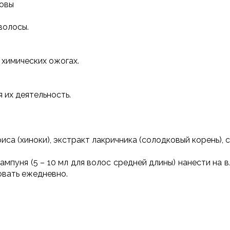
ловы
волосы.
 химических ожогах.
 их деятельность.
иса (хиноки), экстракт лакричника (солодковый корень), 
мпуня (5 – 10 мл для волос средней длины) нанести на 
овать ежедневно.