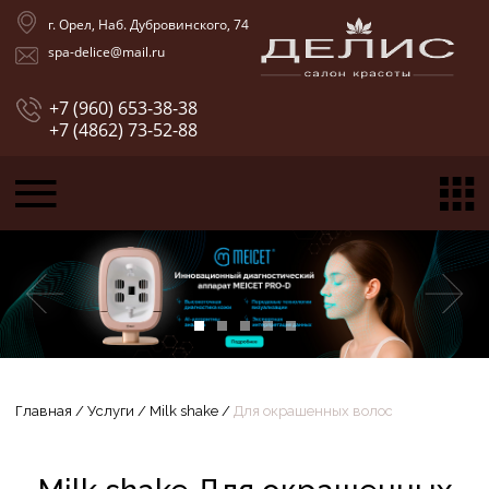
г. Орел, Наб. Дубровинского, 74
spa-delice@mail.ru
+7 (960) 653-38-38
+7 (4862) 73-52-88
Главная
/
Услуги
/
Milk shake
/
Для окрашенных волос