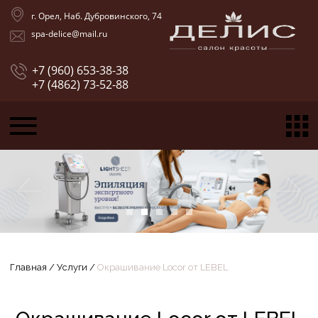
г. Орел, Наб. Дубровинского, 74
spa-delice@mail.ru
+7 (960) 653-38-38
+7 (4862) 73-52-88
Главная
/
Услуги
/
Окрашивание Locor от LEBEL