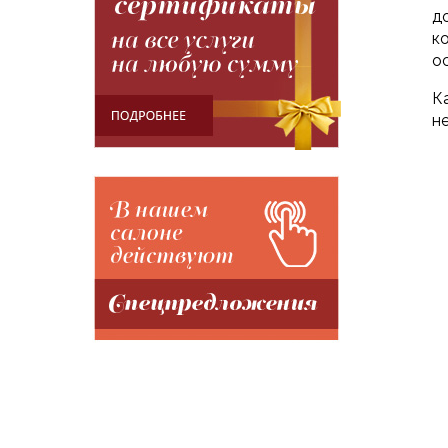
д
к
о
К
н