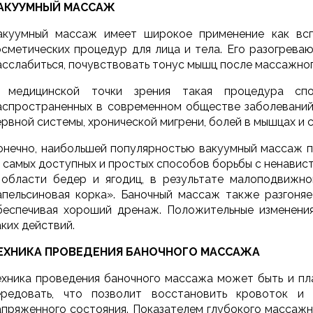
АКУУМНЫЙ МАССАЖ
акуумный массаж имеет широкое применение как вспо
осметических процедур для лица и тела. Его разогрева
асслабиться, почувствовать тонус мышц после массажног
 медицинской точки зрения такая процедура сп
аспространенных в современном обществе заболеваний
ервной системы, хронической мигрени, болей в мышцах и су
онечно, наибольшей популярностью вакуумный массаж по
з самых доступных и простых способов борьбы с ненави
 области бедер и ягодиц, в результате малоподвижно
апельсиновая корка». Баночный массаж также разгоня
беспечивая хороший дренаж. Положительные изменения
аких действий.
ЕХНИКА ПРОВЕДЕНИЯ БАНОЧНОГО МАССАЖА
ехника проведения баночного массажа может быть и пла
ередовать, что позволит восстановить кровоток и
апряженного состояния. Показателем глубокого массажн