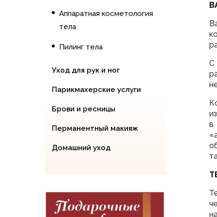
В
Аппаратная косметология
В
тела
к
р
Пилинг тела
С
Уход для рук и ног
р
н
Парикмахерские услуги
К
Брови и ресницы
и
в
Перманентный макияж
«
о
Домашний уход
т
Т
Т
ч
н