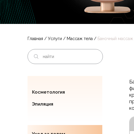
Главная
/
Услуги
/
Массаж тела
/
Баночный массаж
Б
ф
Косметология
к
п
Эпиляция
к
Уход за телом