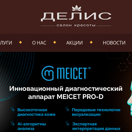
ЛУГИ
О НАС
АКЦИИ
НОВОСТИ
НАША КОМАНДА
ФОТОГАЛЕРЕЯ
ДОКУМЕНТЫ
НАШИ РАБОТЫ
ВАКАНСИИ
ПОЛИТИКА В
ОТНОШЕНИИ
ОБРАБОТКИ
ПЕРСОНАЛЬНЫХ
ДАННЫХ
ПОЛИТИКА