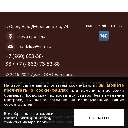
Присоединяйтесь к нам
г. Орел, Наб. Дубровинского, 74
схема проезда
spa-delice@mail.ru
+7 (960) 653-38-
/
38
+7 (4862) 73-52-88
© 2016-2026 Делис ООО Эсперанза
Политика в отношении обработки персональных
Вы можете
На этом сайте мы используем cookie-файлы.
данных
прочитать о cookie-файлах
или изменить настройки
браузера. Продолжая пользоваться сайтом без изменения
18+
настроек, вы даете согласие на использование ваших
ПЕРЕД ПРОХОЖДЕНИЕМ ЛЮБЫХ ПРОЦЕДУР НЕОБХОДИМО
cookie-файлов.
ПРОКОНСУЛЬТИРОВАТЬСЯ СО СПЕЦИАЛИСТОМ, ИМЕЮТСЯ ПРОТИВОПОКАЗАНИЯ
Все собранные при помощи
Сайт разработан при сотрудничестве с ООО «Регион центр»
СОГЛАСЕН
cookie-файлов данные будут
www.sait-region.ru
храниться на территории РФ.