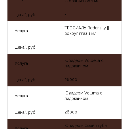
Global Action 1 мл
-
ТЕОСИАЛЬ Redensity ||
вокруг глаз 1 мл
-
Ювидерм Volbella с
лидокаином
26000
Ювидерм Voluma с
лидокаином
26000
Ювидерм Смайл губы