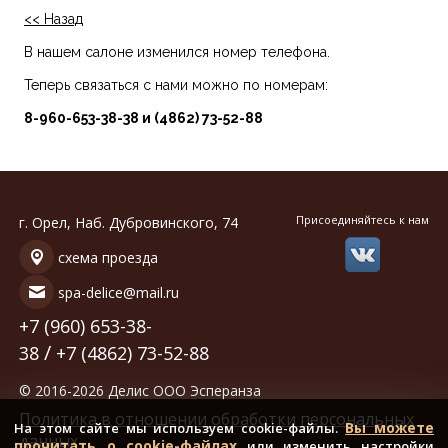
<< Назад
В нашем салоне изменился номер телефона.
Теперь связаться с нами можно по номерам:
8-960-653-38-38 и (4862) 73-52-88
Присоединяйтесь к нам
г. Орел, Наб. Дубровинского, 74
схема проезда
spa-delice@mail.ru
+7 (960) 653-38-
/
38
+7 (4862) 73-52-88
© 2016-2026 Делис ООО Эсперанза
Политика в отношении обработки персональных
Вы можете
На этом сайте мы используем cookie-файлы.
данных
прочитать о cookie-файлах
или изменить настройки