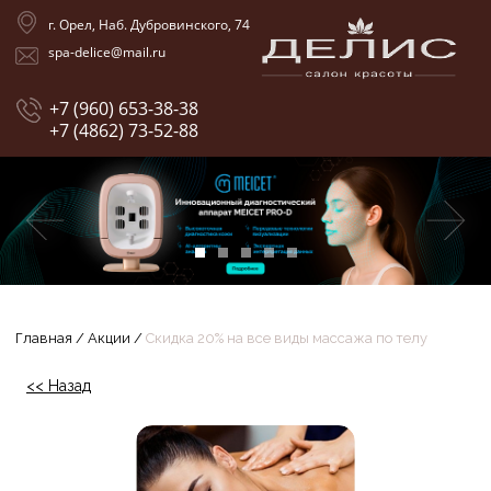
г. Орел, Наб. Дубровинского, 74
spa-delice@mail.ru
+7 (960) 653-38-38
+7 (4862) 73-52-88
Главная
/
Акции
/
Скидка 20% на все виды массажа по телу
<< Назад