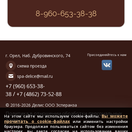
8-960-653-38-38
Присоединяйтесь к нам
г. Орел, Наб. Дубровинского, 74
схема проезда
spa-delice@mail.ru
+7 (960) 653-38-
/
38
+7 (4862) 73-52-88
© 2016-2026 Делис ООО Эсперанза
Политика в отношении обработки персональных
Вы можете
На этом сайте мы используем cookie-файлы.
данных
прочитать о cookie-файлах
или изменить настройки
браузера. Продолжая пользоваться сайтом без изменения
18+
настроек, вы даете согласие на использование ваших