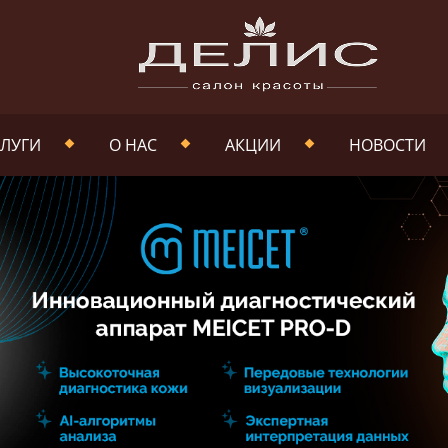
ЛУГИ
О НАС
АКЦИИ
НОВОСТИ
НАША КОМАНДА
ФОТОГАЛЕРЕЯ
ДОКУМЕНТЫ
НАШИ РАБОТЫ
ВАКАНСИИ
ПОЛИТИКА В
ОТНОШЕНИИ
ОБРАБОТКИ
ПЕРСОНАЛЬНЫХ
ДАННЫХ
ПОЛИТИКА