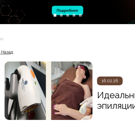
ОБРАБОТКИ
ФАЙЛОВ COOKIE
ии
 Назад
16.02.26
Идеальн
эпиляци